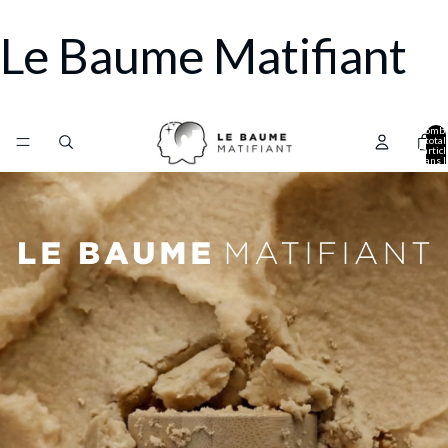
Le Baume Matifiant
Nomb
total
d’artic
dans l
panier: