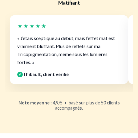
Matifiant
★★★★★
« J’étais sceptique au début, mais l’effet mat est
«
vraiment bluffant. Plus de reflets sur ma
p
Tricopigmentation, même sous les lumières
a
fortes. »
Thibault, client vérifié
✔
Note moyenne :
4,9/5 • basé sur plus de 50 clients
accompagnés.